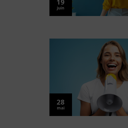
19
juin
28
mai