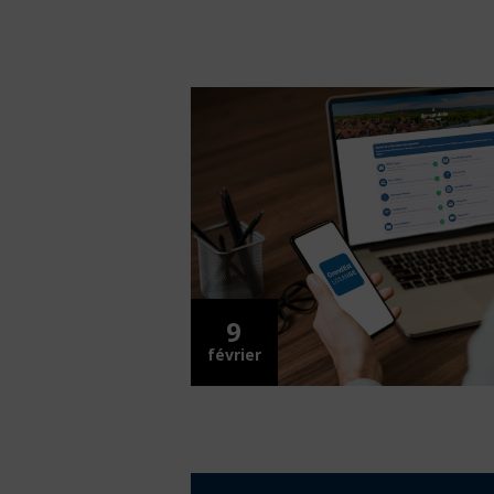
9
février