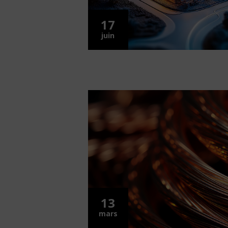
17
juin
13
mars