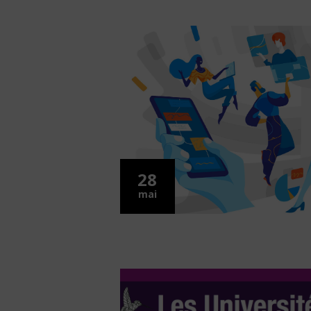
28
mai