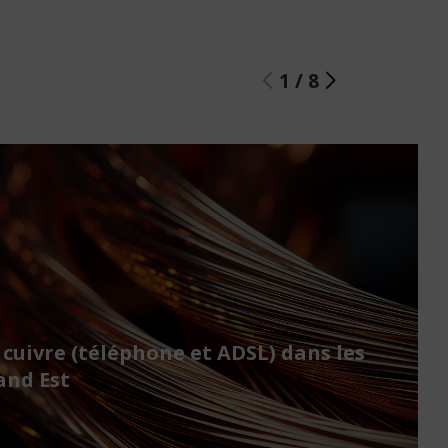
1
/
8
 cuivre (téléphone et ADSL) dans les
nd Est