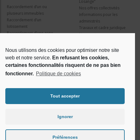
Losange”
Raccordement d’un ou
Nos offres collectivités
plusieurs immeubles
Informations pour les
Raccordement d’un
administrés
lotissement
Travaux et cadre juridique
Raccordement d’une zone
Nos services
d’activité concertée
Information pour les résidents
Nous utilisons des cookies pour optimiser notre site
web et notre service.
En refusant les cookies,
Qui sommes nous ?
Réseaux sociaux
certaines fonctionnalités risquent de ne pas bien
fonctionner.
Politique de cookies
Le projet Losange
RSE
Tout accepter
Ignorer
Préférences