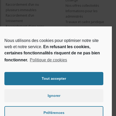
Losange”
Raccordement d’un ou
Nos offres collectivités
plusieurs immeubles
Informations pour les
Raccordement d’un
administrés
lotissement
Travaux et cadre juridique
Raccordement d’une zone
Nos services
d’activité concertée
Information pour les résidents
Nous utilisons des cookies pour optimiser notre site
web et notre service.
En refusant les cookies,
Qui sommes nous ?
Réseaux sociaux
certaines fonctionnalités risquent de ne pas bien
fonctionner.
Politique de cookies
Le projet Losange
RSE
Tout accepter
Ignorer
Préférences