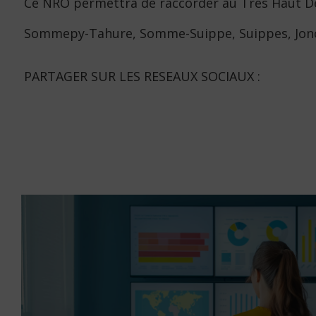
Ce NRO permettra de raccorder au Très Haut D
Sommepy-Tahure, Somme-Suippe, Suippes, Joncher
PARTAGER SUR LES RESEAUX SOCIAUX :