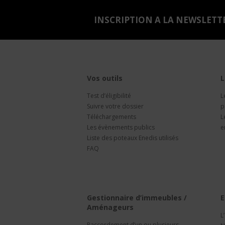
INSCRIPTION A LA NEWSLETT
Vos outils
L
Test d’éligibilité
L
Suivre votre dossier
p
Téléchargements
L
Les évènements publics
e
Liste des poteaux Enedis utilisés
FAQ
Gestionnaire d’immeubles /
E
Aménageurs
L
Raccordement d’un ou plusieurs