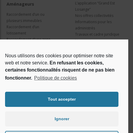
L’application “Grand Est
Aménageurs
Losange”
Raccordement d’un ou
Nos offres collectivités
plusieurs immeubles
Informations pour les
Raccordement d’un
administrés
lotissement
Travaux et cadre juridique
Raccordement d’une zone
Nos services
d’activité concertée
Information pour les résidents
Nous utilisons des cookies pour optimiser notre site
web et notre service.
En refusant les cookies,
Qui sommes nous ?
Réseaux sociaux
certaines fonctionnalités risquent de ne pas bien
fonctionner.
Politique de cookies
Le projet Losange
RSE
Tout accepter
Ignorer