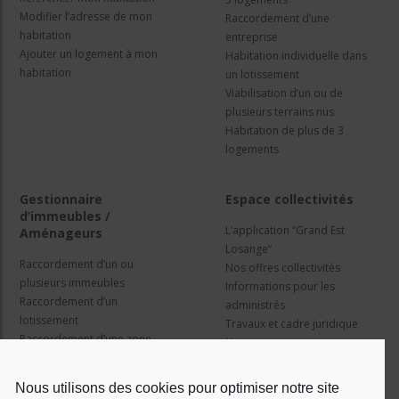
Modifier l’adresse de mon
Raccordement d’une
habitation
entreprise
Ajouter un logement à mon
Habitation individuelle dans
habitation
un lotissement
Viabilisation d’un ou de
plusieurs terrains nus
Habitation de plus de 3
logements
Gestionnaire
Espace collectivités
d’immeubles /
L’application “Grand Est
Aménageurs
Losange”
Raccordement d’un ou
Nos offres collectivités
plusieurs immeubles
Informations pour les
Raccordement d’un
administrés
lotissement
Travaux et cadre juridique
Raccordement d’une zone
Nos services
d’activité concertée
Information pour les résidents
Nous utilisons des cookies pour optimiser notre site