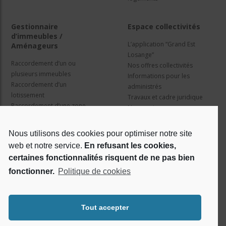
Gestionnaire
Espace collectivités
d’immeubles /
L’application “Grand Est
Aménageurs
Losange”
Raccordement d’un ou
Nos offres collectivités
plusieurs immeubles
Informations pour les
Raccordement d’un
administrés
lotissement
Travaux et cadre juridique
Raccordement d’une zone
Nos services
d’activité concertée
Information pour les résidents
Nous utilisons des cookies pour optimiser notre site
web et notre service.
En refusant les cookies,
Qui sommes nous ?
Réseaux sociaux
certaines fonctionnalités risquent de ne pas bien
fonctionner.
Politique de cookies
Le projet Losange
RSE
Tout accepter