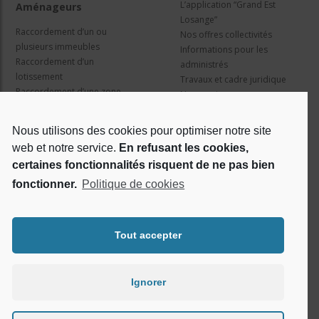
L’application “Grand Est
Aménageurs
Losange”
Raccordement d’un ou
Nos offres collectivités
plusieurs immeubles
Informations pour les
Raccordement d’un
administrés
lotissement
Travaux et cadre juridique
Raccordement d’une zone
Nos services
d’activité concertée
Information pour les résidents
Nous utilisons des cookies pour optimiser notre site
web et notre service.
En refusant les cookies,
Qui sommes nous ?
Réseaux sociaux
certaines fonctionnalités risquent de ne pas bien
fonctionner.
Politique de cookies
Le projet Losange
RSE
Tout accepter
Ignorer