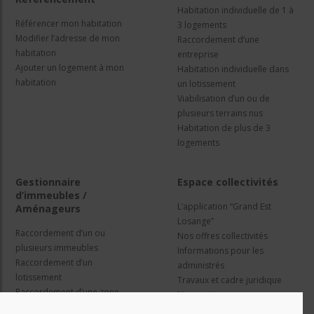
Habitation individuelle de 1 à
Référencer mon habitation
3 logements
Modifier l’adresse de mon
Raccordement d’une
habitation
entreprise
Ajouter un logement à mon
Habitation individuelle dans
habitation
un lotissement
Viabilisation d’un ou de
plusieurs terrains nus
Habitation de plus de 3
logements
Gestionnaire
Espace collectivités
d’immeubles /
L’application “Grand Est
Aménageurs
Losange”
Raccordement d’un ou
Nos offres collectivités
plusieurs immeubles
Informations pour les
Raccordement d’un
administrés
lotissement
Travaux et cadre juridique
Raccordement d’une zone
Nos services
d’activité concertée