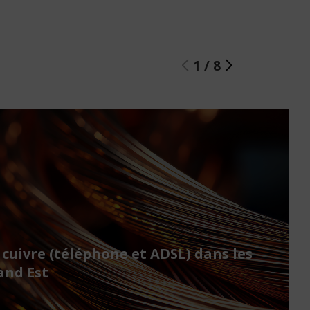
1
/
8
 cuivre (téléphone et ADSL) dans les
nd Est