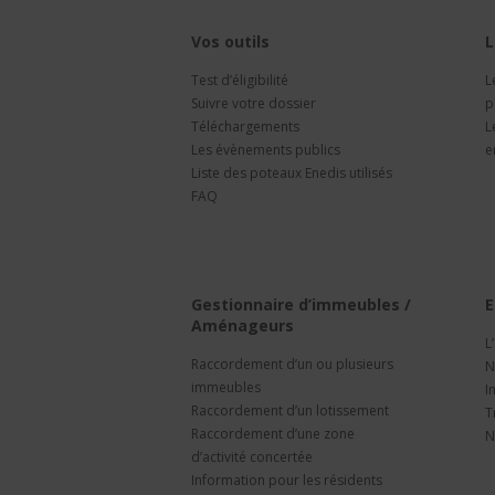
Vos outils
L
Test d’éligibilité
L
Suivre votre dossier
p
Téléchargements
L
Les évènements publics
e
Liste des poteaux Enedis utilisés
FAQ
Gestionnaire d’immeubles /
E
Aménageurs
L
Raccordement d’un ou plusieurs
N
immeubles
I
Raccordement d’un lotissement
T
Raccordement d’une zone
N
d’activité concertée
Information pour les résidents