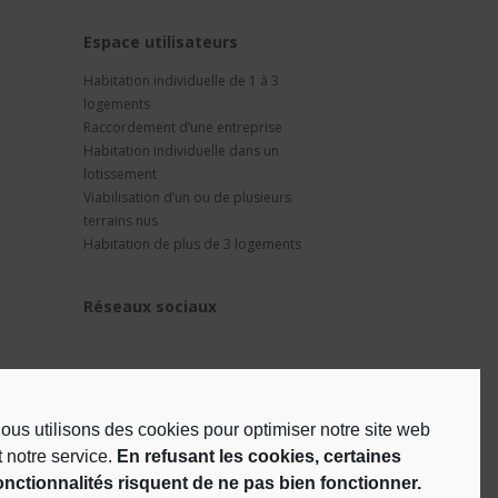
t
Espace utilisateurs
Habitation individuelle de 1 à 3
logements
Raccordement d’une entreprise
Habitation individuelle dans un
lotissement
Viabilisation d’un ou de plusieurs
terrains nus
Habitation de plus de 3 logements
Réseaux sociaux
ous utilisons des cookies pour optimiser notre site web
t notre service.
En refusant les cookies, certaines
onctionnalités risquent de ne pas bien fonctionner.