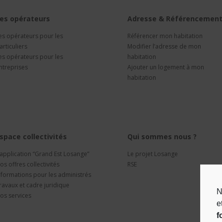
es opérateurs
Adresse & Référencemen
es opérateurs pour les
Référencer mon habitation
articuliers
Modifier l’adresse de mon
es opérateurs pour les
habitation
ntreprises
Ajouter un logement à mon
habitation
space collectivités
Qui sommes nous ?
’application “Grand Est Losange”
Le projet Losange
os offres collectivités
RSE
nformations pour les administrés
ravaux et cadre juridique
N
os services
e
f