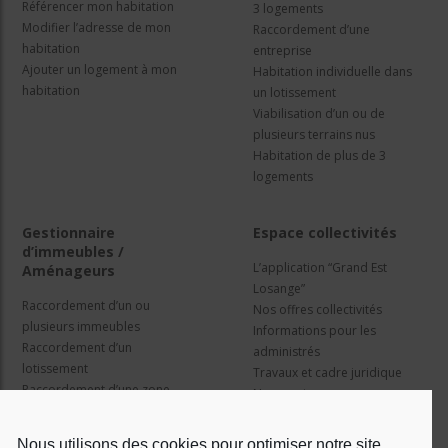
Référencer mon habitation
3 logements
Modifier l’adresse de mon
Raccordement d’une
habitation
entreprise
Ajouter un logement à mon
Habitation individuelle dans
habitation
un lotissement
Viabilisation d’un ou de
plusieurs terrains nus
Habitation de plus de 3
logements
Gestionnaire
Espace collectivités
d’immeubles /
L’application “Grand Est
Aménageurs
Losange”
Raccordement d’un ou
Nos offres collectivités
plusieurs immeubles
Informations pour les
Raccordement d’un
administrés
lotissement
Travaux et cadre juridique
Raccordement d’une zone
Nos services
d’activité concertée
Information pour les résidents
Nous utilisons des cookies pour optimiser notre site