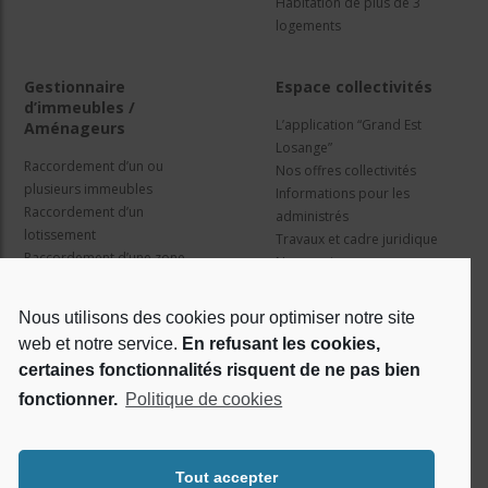
Habitation de plus de 3
logements
Gestionnaire
Espace collectivités
d’immeubles /
L’application “Grand Est
Aménageurs
Losange”
Raccordement d’un ou
Nos offres collectivités
plusieurs immeubles
Informations pour les
Raccordement d’un
administrés
lotissement
Travaux et cadre juridique
Raccordement d’une zone
Nos services
d’activité concertée
Information pour les résidents
Nous utilisons des cookies pour optimiser notre site
web et notre service.
En refusant les cookies,
Qui sommes nous ?
Réseaux sociaux
certaines fonctionnalités risquent de ne pas bien
fonctionner.
Politique de cookies
Le projet Losange
RSE
Tout accepter