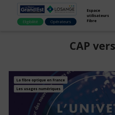
Espace
utilisateurs
Fibre
Eligibilité
Opérateurs
CAP vers
La fibre optique en France
Les usages numériques