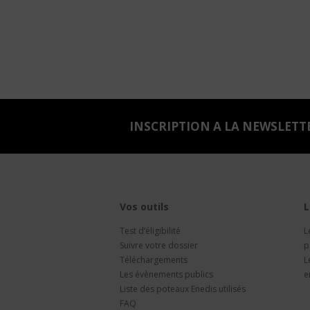
INSCRIPTION A LA NEWSLETT
Vos outils
L
Test d’éligibilité
L
Suivre votre dossier
p
Téléchargements
L
Les évènements publics
e
Liste des poteaux Enedis utilisés
FAQ