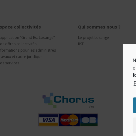
space collectivités
Qui sommes nous ?
’application “Grand Est Losange”
Le projet Losange
os offres collectivités
RSE
nformations pour les administrés
ravaux et cadre juridique
N
os services
e
f
P