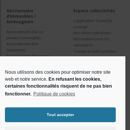
Gestionnaire
Espace collectivités
d’immeubles /
L’application “Grand Est
Aménageurs
Losange”
Raccordement d’un ou
Nos offres collectivités
plusieurs immeubles
Informations pour les
Raccordement d’un
administrés
lotissement
Travaux et cadre juridique
Raccordement d’une zone
Nos services
d’activité concertée
Information pour les résidents
Nous utilisons des cookies pour optimiser notre site
web et notre service.
En refusant les cookies,
Qui sommes nous ?
Réseaux sociaux
certaines fonctionnalités risquent de ne pas bien
fonctionner.
Politique de cookies
Le projet Losange
RSE
Tout accepter