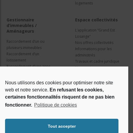
logements
Gestionnaire
Espace collectivités
d’immeubles /
L’application “Grand Est
Aménageurs
Losange”
Raccordement d’un ou
Nos offres collectivités
plusieurs immeubles
Informations pour les
Raccordement d’un
administrés
lotissement
Travaux et cadre juridique
Raccordement d’une zone
Nos services
d’activité concertée
Information pour les résidents
Nous utilisons des cookies pour optimiser notre site
web et notre service.
En refusant les cookies,
Qui sommes nous ?
Réseaux sociaux
certaines fonctionnalités risquent de ne pas bien
fonctionner.
Politique de cookies
Le projet Losange
RSE
Tout accepter