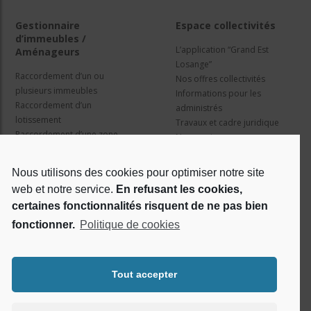
Gestionnaire
Espace collectivités
d’immeubles /
L’application “Grand Est
Aménageurs
Losange”
Raccordement d’un ou
Nos offres collectivités
plusieurs immeubles
Informations pour les
Raccordement d’un
administrés
lotissement
Travaux et cadre juridique
Raccordement d’une zone
Nos services
d’activité concertée
Information pour les résidents
Nous utilisons des cookies pour optimiser notre site
web et notre service.
En refusant les cookies,
Qui sommes nous ?
Réseaux sociaux
certaines fonctionnalités risquent de ne pas bien
fonctionner.
Politique de cookies
Le projet Losange
RSE
Tout accepter