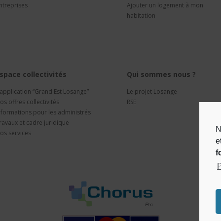
ntreprises
Ajouter un logement à mon
habitation
space collectivités
Qui sommes nous ?
’application “Grand Est Losange”
Le projet Losange
os offres collectivités
RSE
nformations pour les administrés
ravaux et cadre juridique
N
os services
e
f
P