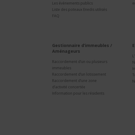
Les évènements publics
e
Liste des poteaux Enedis utilisés
FAQ
Gestionnaire d’immeubles /
E
Aménageurs
L
Raccordement d’un ou plusieurs
N
immeubles
I
Raccordement d’un lotissement
T
Raccordement d’une zone
N
d’activité concertée
Information pour les résidents