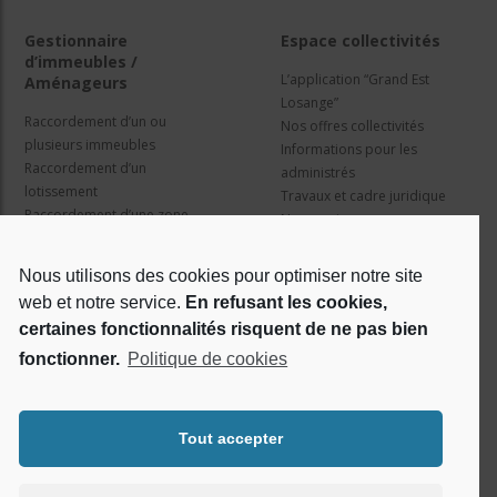
Gestionnaire
Espace collectivités
d’immeubles /
L’application “Grand Est
Aménageurs
Losange”
Raccordement d’un ou
Nos offres collectivités
plusieurs immeubles
Informations pour les
Raccordement d’un
administrés
lotissement
Travaux et cadre juridique
Raccordement d’une zone
Nos services
d’activité concertée
Information pour les résidents
Nous utilisons des cookies pour optimiser notre site
web et notre service.
En refusant les cookies,
Qui sommes nous ?
Réseaux sociaux
certaines fonctionnalités risquent de ne pas bien
fonctionner.
Politique de cookies
Le projet Losange
RSE
Tout accepter