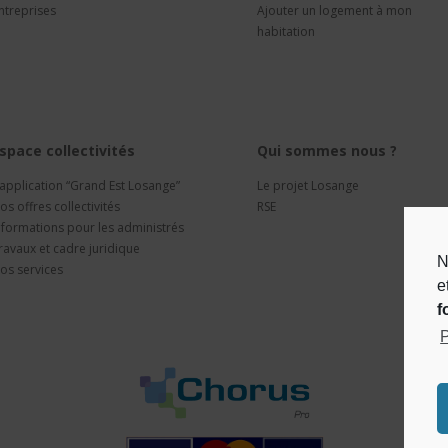
ntreprises
Ajouter un logement à mon
habitation
space collectivités
Qui sommes nous ?
’application “Grand Est Losange”
Le projet Losange
os offres collectivités
RSE
nformations pour les administrés
ravaux et cadre juridique
N
os services
e
f
P