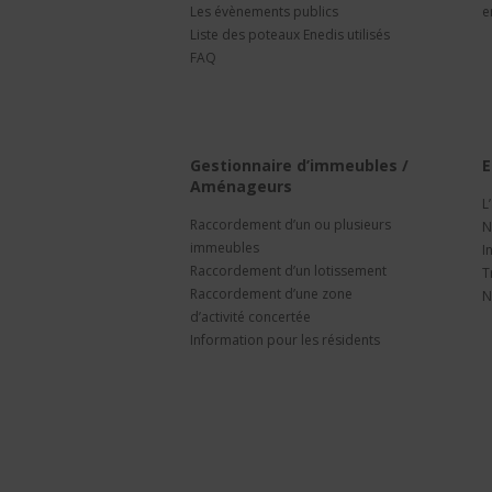
Les évènements publics
e
Liste des poteaux Enedis utilisés
FAQ
Gestionnaire d’immeubles /
E
Aménageurs
L
Raccordement d’un ou plusieurs
N
immeubles
I
Raccordement d’un lotissement
T
Raccordement d’une zone
N
d’activité concertée
Information pour les résidents