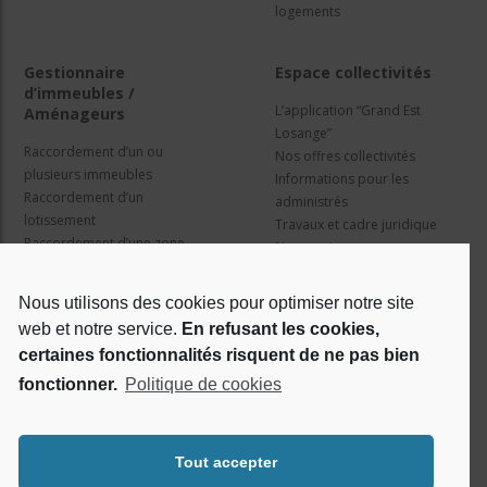
logements
Gestionnaire
Espace collectivités
d’immeubles /
L’application “Grand Est
Aménageurs
Losange”
Raccordement d’un ou
Nos offres collectivités
plusieurs immeubles
Informations pour les
Raccordement d’un
administrés
lotissement
Travaux et cadre juridique
Raccordement d’une zone
Nos services
d’activité concertée
Information pour les résidents
Nous utilisons des cookies pour optimiser notre site
web et notre service.
En refusant les cookies,
Qui sommes nous ?
Réseaux sociaux
certaines fonctionnalités risquent de ne pas bien
fonctionner.
Politique de cookies
Le projet Losange
RSE
Tout accepter