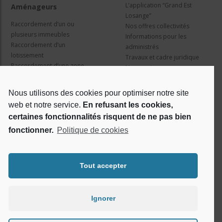
L’application “Grand Est
Aménageurs
Losange”
Raccordement d’un ou
Nos offres collectivités
plusieurs immeubles
Informations pour les
Raccordement d’un
administrés
lotissement
Travaux et cadre juridique
Raccordement d’une zone
Nos services
d’activité concertée
Information pour les résidents
Nous utilisons des cookies pour optimiser notre site
web et notre service.
En refusant les cookies,
Qui sommes nous ?
Réseaux sociaux
certaines fonctionnalités risquent de ne pas bien
fonctionner.
Politique de cookies
Le projet Losange
RSE
Tout accepter
Ignorer