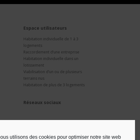
t
Espace utilisateurs
Habitation individuelle de 1 à 3
logements
Raccordement d’une entreprise
Habitation individuelle dans un
lotissement
Viabilisation d’un ou de plusieurs
terrains nus
Habitation de plus de 3 logements
Réseaux sociaux
ous utilisons des cookies pour optimiser notre site web