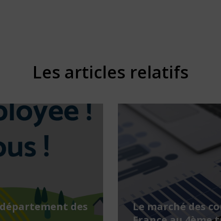
Les articles relatifs
 département des
Le marché des c
France au 4ème t