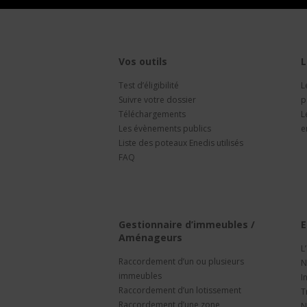
Vos outils
L
Test d’éligibilité
L
Suivre votre dossier
p
Téléchargements
L
Les évènements publics
e
Liste des poteaux Enedis utilisés
FAQ
Gestionnaire d’immeubles /
E
Aménageurs
L
Raccordement d’un ou plusieurs
N
immeubles
I
Raccordement d’un lotissement
T
Raccordement d’une zone
N