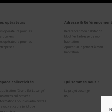
es opérateurs
Adresse & Référencemen
es opérateurs pour les
Référencer mon habitation
articuliers
Modifier l’adresse de mon
es opérateurs pour les
habitation
ntreprises
Ajouter un logement à mon
habitation
space collectivités
Qui sommes nous ?
’application “Grand Est Losange”
Le projet Losange
os offres collectivités
RSE
nformations pour les administrés
ravaux et cadre juridique
N
os services