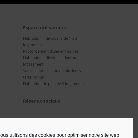
t
Espace utilisateurs
Habitation individuelle de 1 à 3
logements
Raccordement d’une entreprise
Habitation individuelle dans un
lotissement
Viabilisation d’un ou de plusieurs
terrains nus
Habitation de plus de 3 logements
Réseaux sociaux
ous utilisons des cookies pour optimiser notre site web