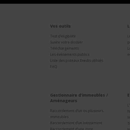
Vos outils
L
Test d’éligibilité
L
Suivre votre dossier
p
Téléchargements
L
Les évènements publics
e
Liste des poteaux Enedis utilisés
FAQ
Gestionnaire d’immeubles /
E
Aménageurs
L
Raccordement d’un ou plusieurs
N
immeubles
I
Raccordement d’un lotissement
T
Raccordement d’une zone
N