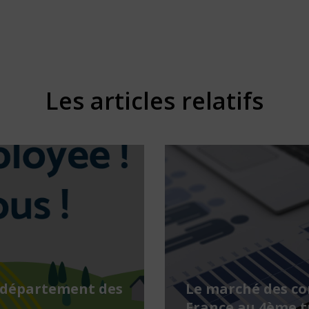
Les articles relatifs
 département des
Le marché des c
France au 4ème t