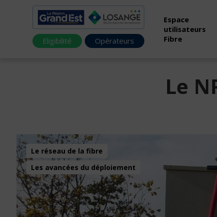
Espace
utilisateurs
Fibre
Eligibilité
Opérateurs
Le NR
Le réseau de la fibre
Les avancées du déploiement