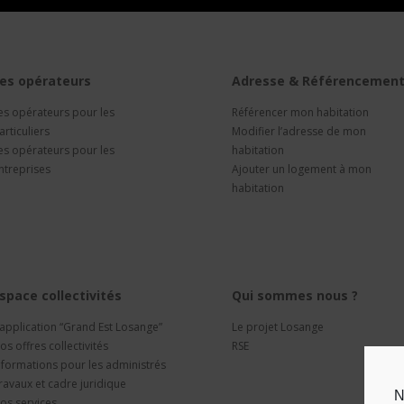
es opérateurs
Adresse & Référencemen
es opérateurs pour les
Référencer mon habitation
articuliers
Modifier l’adresse de mon
es opérateurs pour les
habitation
ntreprises
Ajouter un logement à mon
habitation
space collectivités
Qui sommes nous ?
’application “Grand Est Losange”
Le projet Losange
os offres collectivités
RSE
nformations pour les administrés
ravaux et cadre juridique
N
os services