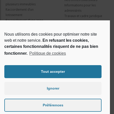
plusieurs immeubles
Informations pour les
Raccordement d’un
administrés
lotissement
Travaux et cadre juridique
Raccordement d’une zone
Nos services
d’activité concertée
Information pour les résidents
Nous utilisons des cookies pour optimiser notre site
web et notre service.
En refusant les cookies,
Qui sommes nous ?
Réseaux sociaux
certaines fonctionnalités risquent de ne pas bien
fonctionner.
Politique de cookies
Le projet Losange
RSE
Tout accepter
Ignorer
Préférences