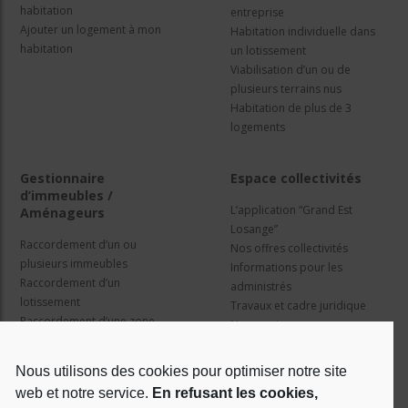
habitation
entreprise
Ajouter un logement à mon
Habitation individuelle dans
habitation
un lotissement
Viabilisation d’un ou de
plusieurs terrains nus
Habitation de plus de 3
logements
Gestionnaire
Espace collectivités
d’immeubles /
L’application “Grand Est
Aménageurs
Losange”
Raccordement d’un ou
Nos offres collectivités
plusieurs immeubles
Informations pour les
Raccordement d’un
administrés
lotissement
Travaux et cadre juridique
Raccordement d’une zone
Nos services
d’activité concertée
Information pour les résidents
Nous utilisons des cookies pour optimiser notre site
web et notre service.
En refusant les cookies,