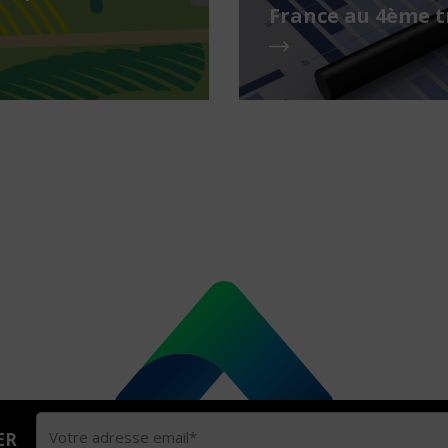
France au 4ème t
ER