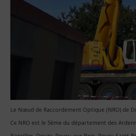
Le Nœud de Raccordement Optique (NRO) de Dou
Ce NRO est le 5ème du département des Ardenn
Bazeilles, Douzy, Pouru-aux-Bois, Pouru-Saint-Re