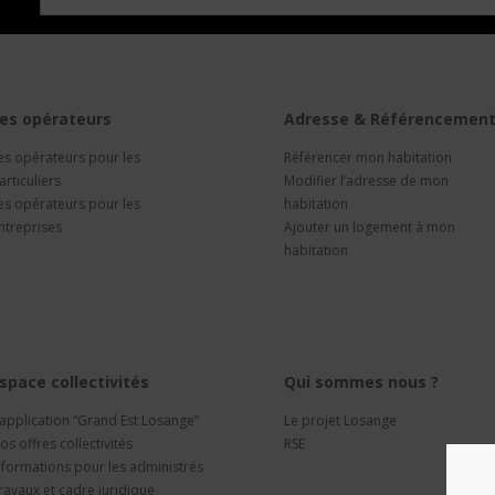
es opérateurs
Adresse & Référencemen
es opérateurs pour les
Référencer mon habitation
articuliers
Modifier l’adresse de mon
es opérateurs pour les
habitation
ntreprises
Ajouter un logement à mon
habitation
space collectivités
Qui sommes nous ?
’application “Grand Est Losange”
Le projet Losange
os offres collectivités
RSE
nformations pour les administrés
ravaux et cadre juridique