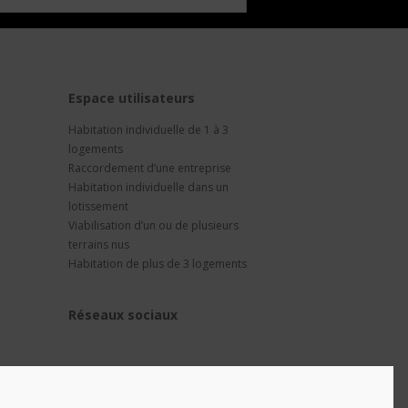
t
Espace utilisateurs
Habitation individuelle de 1 à 3
logements
Raccordement d’une entreprise
Habitation individuelle dans un
lotissement
Viabilisation d’un ou de plusieurs
terrains nus
Habitation de plus de 3 logements
Réseaux sociaux