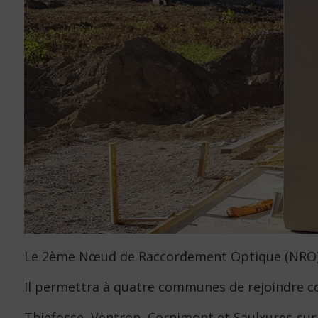
Le 2ème Nœud de Raccordement Optique (NRO) d
Il permettra à quatre communes de rejoindre co
Thiefosse, Ventron, Cornimont et Saulxures-su