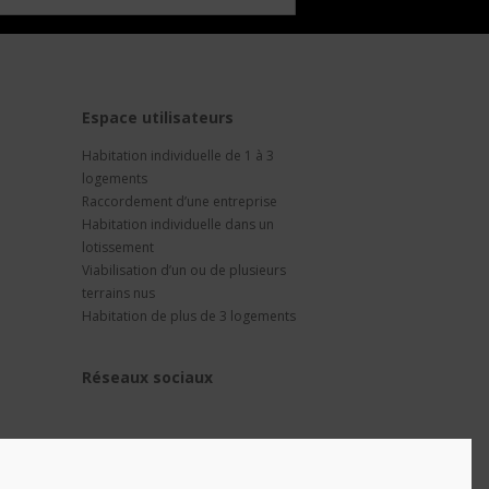
t
Espace utilisateurs
Habitation individuelle de 1 à 3
logements
Raccordement d’une entreprise
Habitation individuelle dans un
lotissement
Viabilisation d’un ou de plusieurs
terrains nus
Habitation de plus de 3 logements
Réseaux sociaux