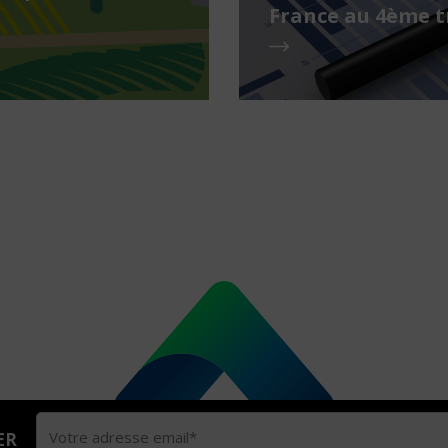
France au 4ème t
ER