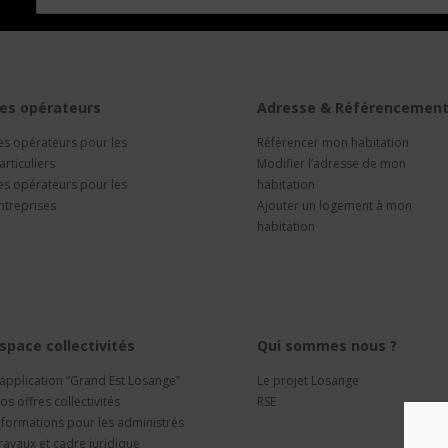
es opérateurs
Adresse & Référencemen
es opérateurs pour les
Référencer mon habitation
articuliers
Modifier l’adresse de mon
es opérateurs pour les
habitation
ntreprises
Ajouter un logement à mon
habitation
space collectivités
Qui sommes nous ?
’application “Grand Est Losange”
Le projet Losange
os offres collectivités
RSE
nformations pour les administrés
ravaux et cadre juridique