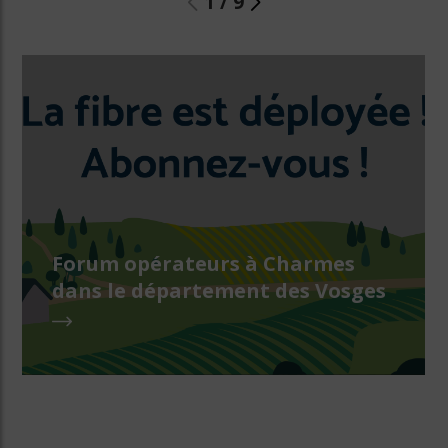
1
/
9
Forum opérateurs à Charmes
dans le département des Vosges