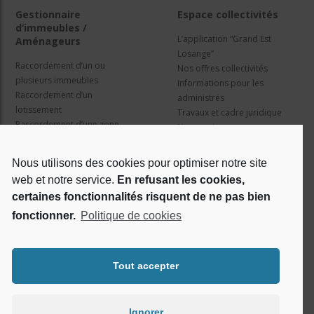
Gestionnaire
Espace collectivités
d’immeubles /
L’application “Grand Est
Aménageurs
Losange”
Raccordement d’un ou
Nos offres collectivités
plusieurs immeubles
Informations pour les
Raccordement d’un
administrés
lotissement
Travaux et cadre juridique
Raccordement d’une zone
Nos services
d’activité concertée
Information pour les résidents
Nous utilisons des cookies pour optimiser notre site
web et notre service.
En refusant les cookies,
Qui sommes nous ?
Réseaux sociaux
certaines fonctionnalités risquent de ne pas bien
fonctionner.
Politique de cookies
Le projet Losange
RSE
Tout accepter
Ignorer