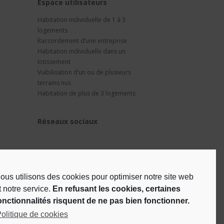
t
Espace utilisateurs
Habitation individuelle de 1 à 3
logements
Raccordement d’une entreprise
Habitation individuelle dans un
lotissement
Viabilisation d’un ou de plusieurs
terrains nus
Habitation de plus de 3 logements
Réseaux sociaux
ous utilisons des cookies pour optimiser notre site web
t notre service.
En refusant les cookies, certaines
onctionnalités risquent de ne pas bien fonctionner.
olitique de cookies