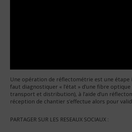
Une opération de réflectométrie est une étap
faut diagnostiquer « l’état » d’une fibre optique
transport et distribution), à l’aide d’un réflect
réception de chantier s’effectue alors pour val
PARTAGER SUR LES RESEAUX SOCIAUX :