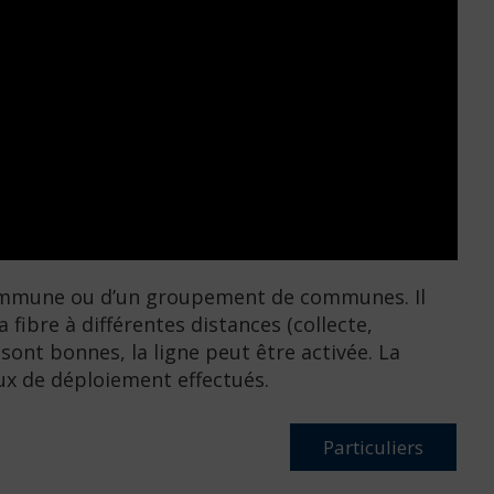
commune ou d’un groupement de communes. Il
fibre à différentes distances (collecte,
 sont bonnes, la ligne peut être activée. La
aux de déploiement effectués.
Particuliers