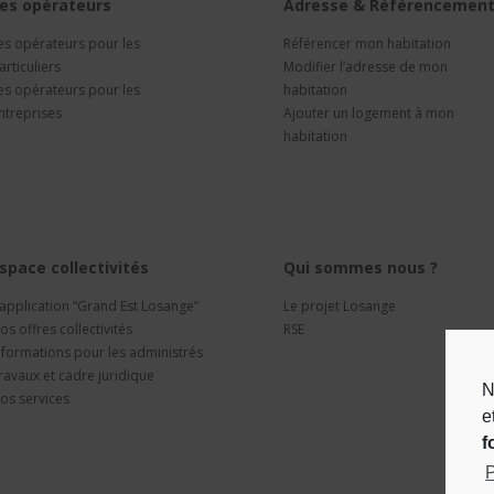
es opérateurs
Adresse & Référencemen
es opérateurs pour les
Référencer mon habitation
articuliers
Modifier l’adresse de mon
es opérateurs pour les
habitation
ntreprises
Ajouter un logement à mon
habitation
space collectivités
Qui sommes nous ?
’application “Grand Est Losange”
Le projet Losange
os offres collectivités
RSE
nformations pour les administrés
ravaux et cadre juridique
N
os services
e
f
P