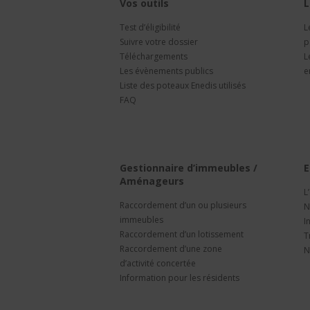
Vos outils
L
Test d’éligibilité
L
Suivre votre dossier
p
Téléchargements
L
Les évènements publics
e
Liste des poteaux Enedis utilisés
FAQ
Gestionnaire d’immeubles /
E
Aménageurs
L
Raccordement d’un ou plusieurs
N
immeubles
I
Raccordement d’un lotissement
T
Raccordement d’une zone
N
d’activité concertée
Information pour les résidents