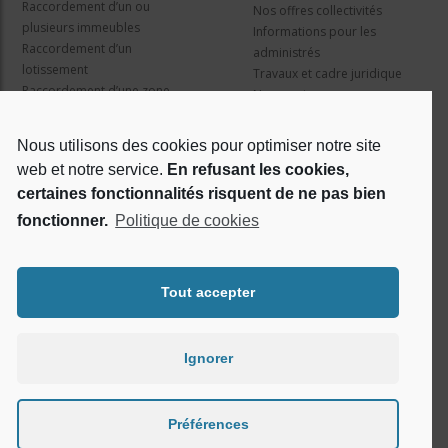
Raccordement d’un ou
Nos offres collectivités
plusieurs immeubles
Informations pour les
Raccordement d’un
administrés
lotissement
Travaux et cadre juridique
Raccordement d’une zone
Nos services
d’activité concertée
Information pour les résidents
Nous utilisons des cookies pour optimiser notre site
web et notre service.
En refusant les cookies,
Qui sommes nous ?
Réseaux sociaux
certaines fonctionnalités risquent de ne pas bien
fonctionner.
Politique de cookies
Le projet Losange
RSE
Tout accepter
Ignorer
Préférences