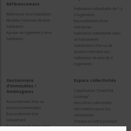
Référencement
Habitation individuelle de 1 à
Référencer mon habitation
3 logements
Modifier l’adresse de mon
Raccordement d’une
habitation
entreprise
Ajouter un logement à mon
Habitation individuelle dans
habitation
un lotissement
Viabilisation d’un ou de
plusieurs terrains nus
Habitation de plus de 3
logements
Gestionnaire
Espace collectivités
d’immeubles /
L’application “Grand Est
Aménageurs
Losange”
Raccordement d’un ou
Nos offres collectivités
plusieurs immeubles
Informations pour les
Raccordement d’un
administrés
lotissement
Travaux et cadre juridique
Raccordement d’une zone
Nos services