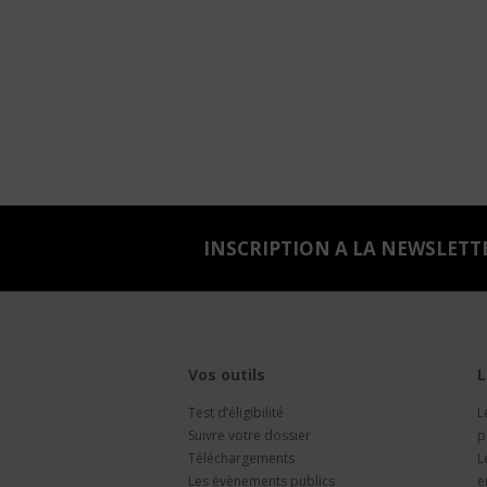
INSCRIPTION A LA NEWSLETT
Vos outils
L
Test d’éligibilité
L
Suivre votre dossier
p
Téléchargements
L
Les évènements publics
e