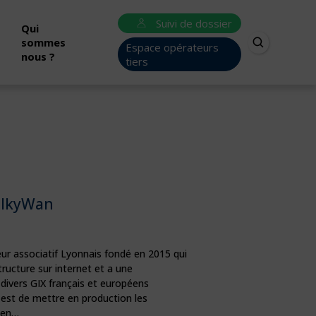
Suivi de dossier
Qui
sommes
Espace opérateurs
nous ?
tiers
ilkyWan
ur associatif Lyonnais fondé en 2015 qui
ructure sur internet et a une
 divers GIX français et européens
 est de mettre en production les
, en…