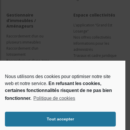
Gestionnaire
Espace collectivités
d’immeubles /
L’application “Grand Est
Aménageurs
Losange”
Raccordement d’un ou
Nos offres collectivités
plusieurs immeubles
Informations pour les
Raccordement d’un
administrés
lotissement
Travaux et cadre juridique
Raccordement d’une zone
Nos services
d’activité concertée
Information pour les résidents
Nous utilisons des cookies pour optimiser notre site
web et notre service.
En refusant les cookies,
Qui sommes nous ?
Réseaux sociaux
certaines fonctionnalités risquent de ne pas bien
fonctionner.
Politique de cookies
Le projet Losange
RSE
Tout accepter