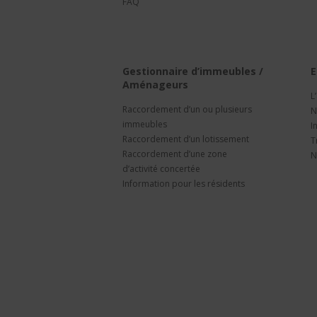
FAQ
Gestionnaire d’immeubles /
E
Aménageurs
L
Raccordement d’un ou plusieurs
N
immeubles
I
Raccordement d’un lotissement
T
Raccordement d’une zone
N
d’activité concertée
Information pour les résidents