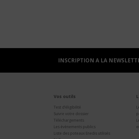
INSCRIPTION A LA NEWSLETT
Vos outils
L
Test d’éligibilité
L
Suivre votre dossier
p
Téléchargements
L
Les évènements publics
e
Liste des poteaux Enedis utilisés