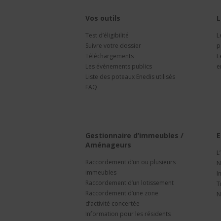
Vos outils
L
Test d’éligibilité
L
Suivre votre dossier
p
Téléchargements
L
Les évènements publics
e
Liste des poteaux Enedis utilisés
FAQ
Gestionnaire d’immeubles /
E
Aménageurs
L
Raccordement d’un ou plusieurs
N
immeubles
I
Raccordement d’un lotissement
T
Raccordement d’une zone
N
d’activité concertée
Information pour les résidents