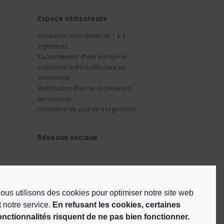
t
Espace utilisateurs
Habitation individuelle de 1 à 3
logements
Raccordement d’une entreprise
Habitation individuelle dans un
lotissement
Viabilisation d’un ou de plusieurs
terrains nus
Habitation de plus de 3 logements
Réseaux sociaux
ous utilisons des cookies pour optimiser notre site web
t notre service.
En refusant les cookies, certaines
onctionnalités risquent de ne pas bien fonctionner.