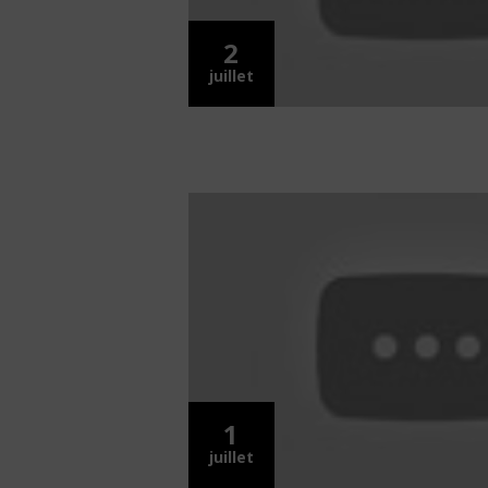
2
juillet
1
juillet