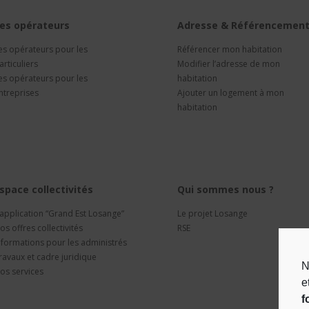
es opérateurs
Adresse & Référencemen
es opérateurs pour les
Référencer mon habitation
articuliers
Modifier l’adresse de mon
es opérateurs pour les
habitation
ntreprises
Ajouter un logement à mon
habitation
space collectivités
Qui sommes nous ?
’application “Grand Est Losange”
Le projet Losange
os offres collectivités
RSE
nformations pour les administrés
ravaux et cadre juridique
N
os services
e
f